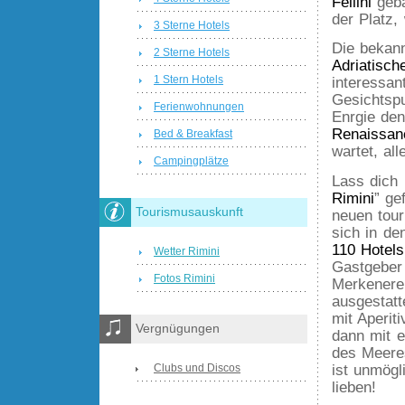
Fellini
geba
der Platz,
3 Sterne Hotels
Die bekan
2 Sterne Hotels
Adriatisc
1 Stern Hotels
interessan
Gesichtspu
Ferienwohnungen
Enrgie den
Renaissan
Bed & Breakfast
wartet, al
Campingplätze
Lass dich 
Rimini
” ge
Tourismusauskunft
neuen tour
sich in d
110 Hotels
Wetter Rimini
Gastgeber 
Fotos Rimini
Merkenerei
ausgestat
mit Aperit
Vergnügungen
dann mit 
des Meeres
Clubs und Discos
ist unmögl
lieben!