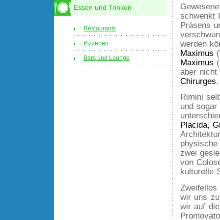
Gewesene 
Essen und Trinken
schwenkt 
Präsens u
Restaurants
verschwun
werden kö
Pizzerien
Maximus
(
Bars und Lounge
Maximus
(
aber nicht
Chirurges
.
Rimini sel
und sogar 
unterschi
Placida, Gi
Architektu
physische
zwei gesi
von Colose
kulturelle
Zweifellos
wir uns zu
wir auf di
Promovato