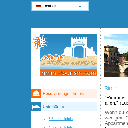
Deutsch
Rimini
Reservierungen hotels
“Rimini is
allen.”
(
Lu
Unterkünfte
Wenn du ei
wenigem Ge
5 Sterne Hotels
Appartmen
4 Sterne Hotels