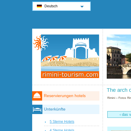
Deutsch
The arch o
Reservierungen hotels
Rimini
›
Fotos Rim
Unterkünfte
‹ das 
5 Sterne Hotels
4 Sterne Hotels