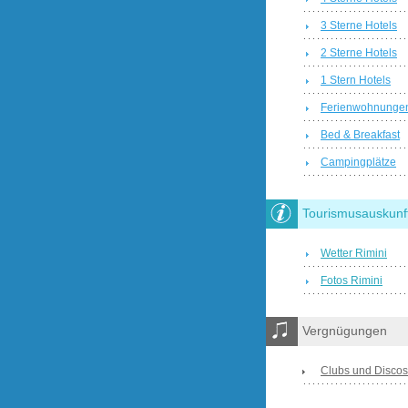
3 Sterne Hotels
2 Sterne Hotels
1 Stern Hotels
Ferienwohnunge
Bed & Breakfast
Campingplätze
Tourismusauskunf
Wetter Rimini
Fotos Rimini
Vergnügungen
Clubs und Discos