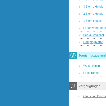
3 Sterne Hotels
2 Sterne Hotels
1 Stern Hotels
Ferienwohnunge
Bed & Breakfast
Campingplätze
Tourismusauskunf
Wetter Rimini
Fotos Rimini
Vergnügungen
Clubs und Discos