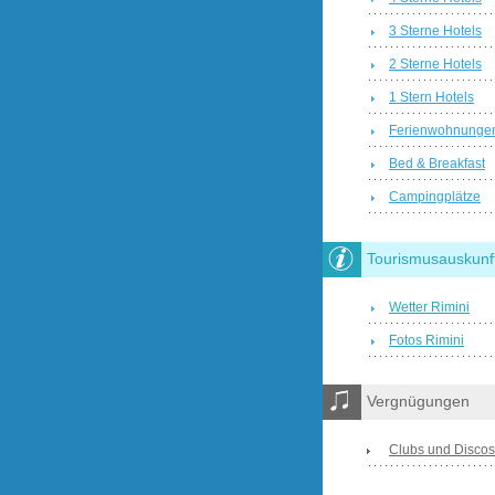
3 Sterne Hotels
2 Sterne Hotels
1 Stern Hotels
Ferienwohnunge
Bed & Breakfast
Campingplätze
Tourismusauskunf
Wetter Rimini
Fotos Rimini
Vergnügungen
Clubs und Discos