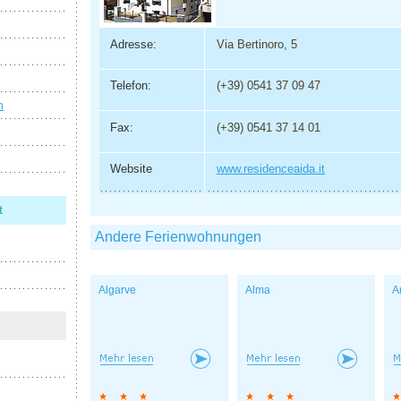
Adresse:
Via Bertinoro, 5
Telefon:
(+39) 0541 37 09 47
n
Fax:
(+39) 0541 37 14 01
Website
www.residenceaida.it
t
Andere Ferienwohnungen
Algarve
Alma
A