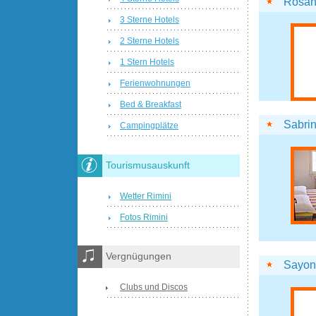
Rosa
3 Sterne Hotels
2 Sterne Hotels
1 Stern Hotels
Ferienwohnungen
Bed & Breakfast
Sabrin
Campingplätze
Tourismusauskunft
Wetter Rimini
Fotos Rimini
Vergnügungen
Sayon
Clubs und Discos