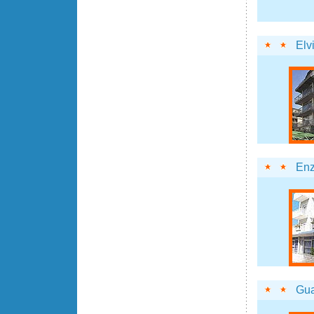
Elv
En
Gua