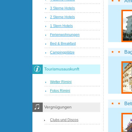
Am
3 Sterne Hotels
2 Sterne Hotels
1 Stern Hotels
Ferienwohnungen
Bed & Breakfast
Bag
Campingplätze
Tourismusauskunft
Wetter Rimini
Fotos Rimini
Bet
Vergnügungen
Clubs und Discos