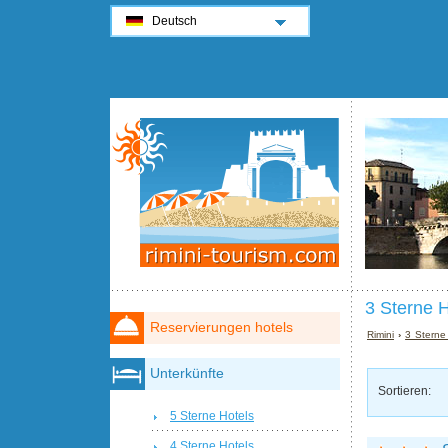
Deutsch
3 Sterne H
Reservierungen hotels
Rimini
›
3 Sterne 
Unterkünfte
Sortieren:
5 Sterne Hotels
4 Sterne Hotels