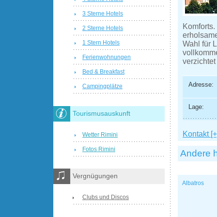
3 Sterne Hotels
Komforts.
2 Sterne Hotels
erholsame
1 Stern Hotels
Wahl für 
vollkomme
Ferienwohnungen
verzichte
Bed & Breakfast
Adresse:
Campingplätze
Lage:
Tourismusauskunft
Kontakt [+
Wetter Rimini
Fotos Rimini
Andere h
Vergnügungen
Albatros
Clubs und Discos