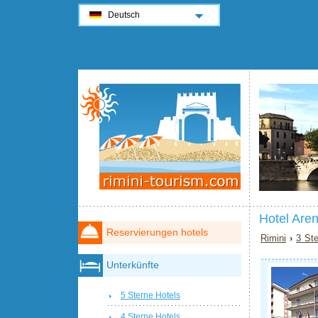
Deutsch
Hotel Aren
Reservierungen hotels
Rimini
›
3 Ste
Unterkünfte
5 Sterne Hotels
4 Sterne Hotels