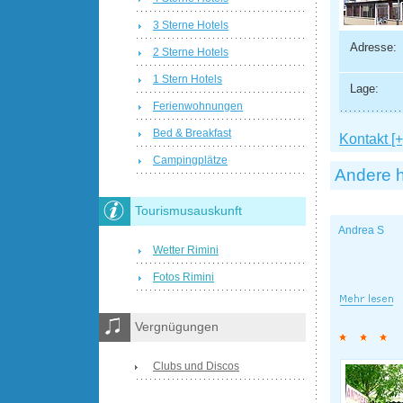
3 Sterne Hotels
Adresse:
2 Sterne Hotels
1 Stern Hotels
Lage:
Ferienwohnungen
Bed & Breakfast
Kontakt [+
Campingplätze
Andere h
Tourismusauskunft
Andrea S
Wetter Rimini
Fotos Rimini
Vergnügungen
Clubs und Discos