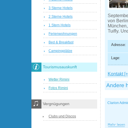
3 Sterne Hotels
September
2 Sterne Hotels
von Berli
1 Stern Hotels
München, 
Tuifly. U
Ferienwohnungen
Bed & Breakfast
Adresse:
Campingplätze
Lage:
Tourismusauskunft
Kontakt [+
Wetter Rimini
Andere h
Fotos Rimini
Clarion Admi
Vergnügungen
Clubs und Discos