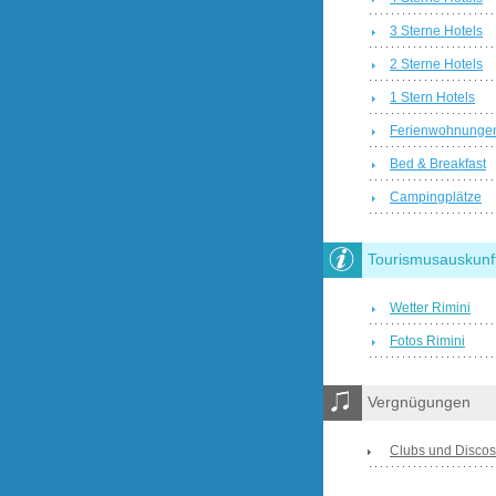
3 Sterne Hotels
2 Sterne Hotels
1 Stern Hotels
Ferienwohnunge
Bed & Breakfast
Campingplätze
Tourismusauskunf
Wetter Rimini
Fotos Rimini
Vergnügungen
Clubs und Discos