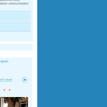
nderen unterscheiden!
ngelini