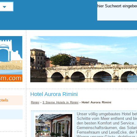
Hotel Aurora Rimini
tels
Rimini
›
3 Sterne Hotels in Rimini
› Hotel Aurora Rimini
Unser völlig umgebautes Hotel be
Schritte vom Meer entfernt und b
den besten Komfort und Service.. 
Gemeinschaftsräumen, das Solari
Fernsehraum und Lese­Ecke, der Pr
Wagen unserer Gäste, drahtloser 