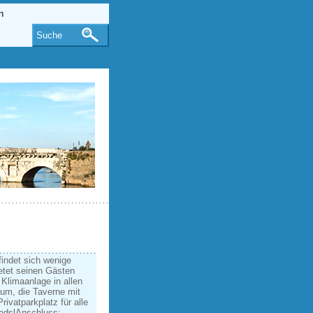
Suche
findet sich wenige
ietet seinen Gästen
Klimaanlage in allen
um, die Taverne mit
ivatparkplatz für alle
adsl­Anschluss: