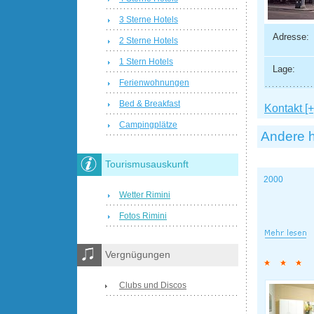
3 Sterne Hotels
Adresse:
2 Sterne Hotels
1 Stern Hotels
Lage:
Ferienwohnungen
Bed & Breakfast
Kontakt [+
Campingplätze
Andere h
Tourismusauskunft
2000
Wetter Rimini
Fotos Rimini
Vergnügungen
Clubs und Discos