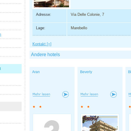
Adresse:
Via Delle Colonie, 7
Lage:
Marebello
n
Kontakt [+]
Andere hotels
t
Aran
Beverly
B