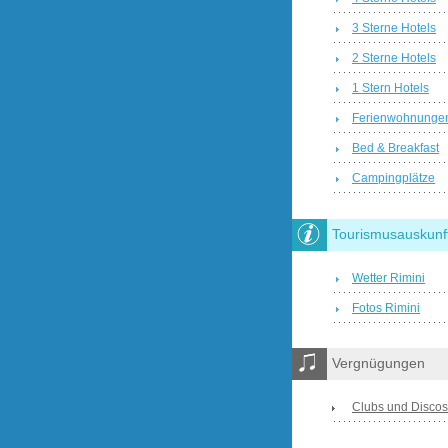
3 Sterne Hotels
2 Sterne Hotels
1 Stern Hotels
Ferienwohnunge
Bed & Breakfast
Campingplätze
Tourismusauskunf
Wetter Rimini
Fotos Rimini
Vergnügungen
Clubs und Discos