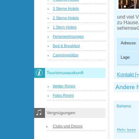
3 Sterne Hotels
und viel 
2 Sterne Hotels
zu Hause.
1 Stern Hotels
sehenswür
Ferienwohnungen
Adresse:
Bed & Breakfast
Campingplätze
Lage:
Tourismusauskunft
Kontakt [+
Andere h
Wetter Rimini
Fotos Rimini
Bahama
Vergnügungen
Clubs und Discos