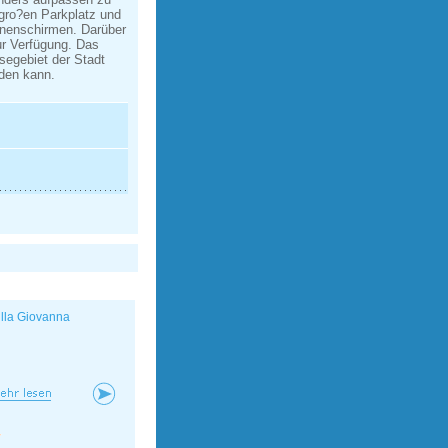
gro?en Parkplatz und
nnenschirmen. Darüber
ur Verfügung. Das
segebiet der Stadt
rden kann.
illa Giovanna