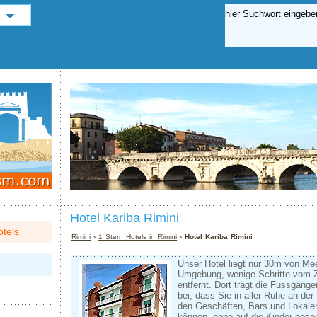
Hotel Kariba Rimini
tels
Rimini
›
1 Stern Hotels in Rimini
› Hotel Kariba Rimini
Unser Hotel liegt nur 30m von Meer
Umgebung, wenige Schritte vom 
entfernt. Dort trägt die Fussgän
bei, dass Sie in aller Ruhe an de
den Geschäften, Bars und Lokalen
können, ohne auf die Kinder bes