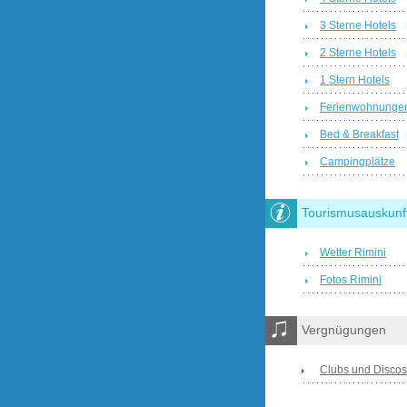
3 Sterne Hotels
2 Sterne Hotels
1 Stern Hotels
Ferienwohnunge
Bed & Breakfast
Campingplätze
Tourismusauskunf
Wetter Rimini
Fotos Rimini
Vergnügungen
Clubs und Discos