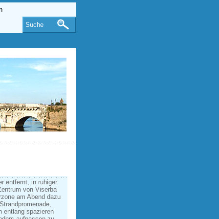
Suche
 entfernt, in ruhiger
Zentrum von Viserba
gerzone am Abend dazu
r Strandpromenade,
 entlang spazieren
onders aufpassen zu