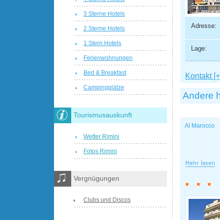
3 Sterne Hotels
Adresse:
2 Sterne Hotels
1 Stern Hotels
Lage:
Ferienwohnungen
Bed & Breakfast
Kontakt [+
Campingplätze
Andere h
Tourismusauskunft
Al Marocco
Wetter Rimini
Fotos Rimini
Vergnügungen
Clubs und Discos