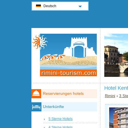
Deutsch
Hotel Kent
Reservierungen hotels
Rimini
›
3 Ste
Unterkünfte
5 Sterne Hotels
4 Sterne Hotels