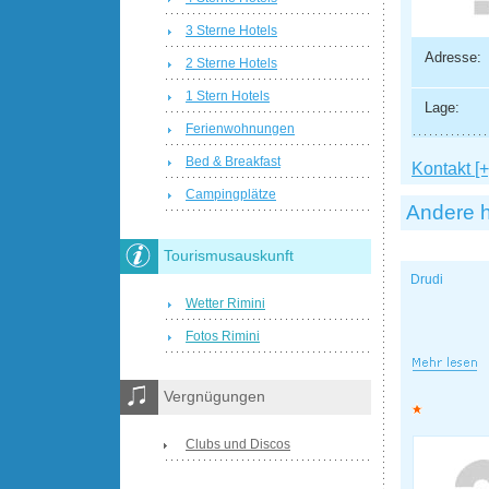
3 Sterne Hotels
Adresse:
2 Sterne Hotels
1 Stern Hotels
Lage:
Ferienwohnungen
Bed & Breakfast
Kontakt [+
Campingplätze
Andere h
Tourismusauskunft
Drudi
Wetter Rimini
Fotos Rimini
Vergnügungen
Clubs und Discos