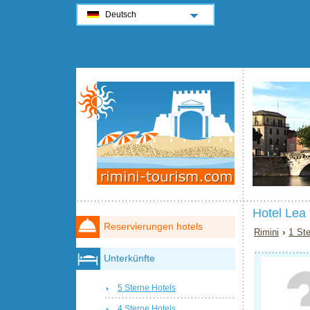
Deutsch
Hotel Lea 
Reservierungen hotels
Rimini
›
1 Ste
Unterkünfte
5 Sterne Hotels
4 Sterne Hotels