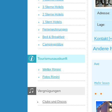
3 Sterne Hotels
Adresse:
2 Sterne Hotels
1 Stern Hotels
Lage:
Ferienwohnungen
Bed & Breakfast
Kontakt [+
Campingplätze
Andere h
Tourismusauskunft
Ave
Wetter Rimini
Fotos Rimini
Vergnügungen
Clubs und Discos