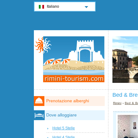
Italiano
Bed & Bre
Prenotazione alberghi
Rimini
›
Bed & Br
Dove alloggiare
Hotel 5 Stelle
Hotel 4 Stelle