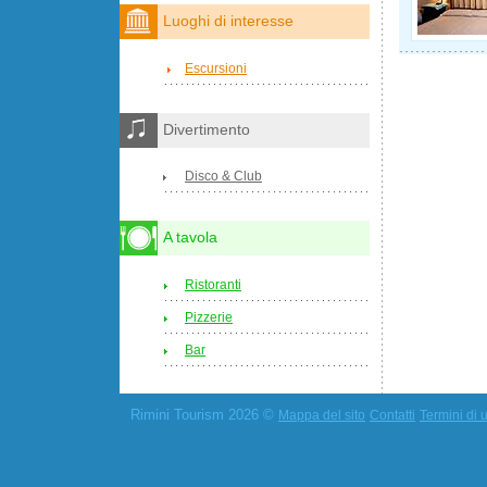
Luoghi di interesse
Escursioni
Divertimento
Disco & Club
A tavola
Ristoranti
Pizzerie
Bar
Rimini Tourism 2026 ©
Mappa del sito
Contatti
Termini di u