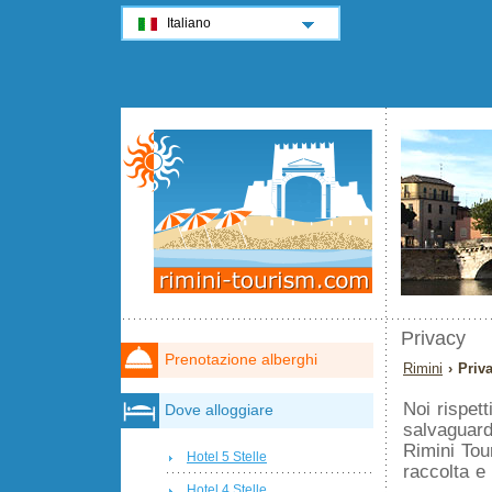
Italiano
Privacy
Prenotazione alberghi
Rimini
› Priv
Noi rispet
Dove alloggiare
salvaguard
Rimini Tou
Hotel 5 Stelle
raccolta e
Hotel 4 Stelle