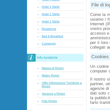
File di lo
Hotel 3 Stelle
Come la ma
Hotel 2 Stelle
usiamo i fi
Hotel 1 Stella
Internet (I
vostro prov
Residence
accesso e 
Bed & Breakfast
amministra
per il loro
Campeggi
collegati a
Cookies
Info turistiche
Un cookie 
Mappa di Rimini
computer d
Meteo Rimini
Il nostro s
Uffici Informazioni Turistiche a
partner, u
Rimini
agenzie di
dati solo c
Vacanze a Rimini
la pubblici
Foto Rimini
farlo trami