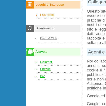
Collegam
Luoghi di interesse
Questo sit
Escursioni
essere con
pratiche di
nostri ute
Divertimento
sito e legg
dati raccol
raccolta e 
Disco & Club
soltanto al
Agenti e 
A tavola
Noi collab
Ristoranti
annunci su
Pizzerie
cookie e /
pubblicazi
Bar
noi e non
Adsense. Si
politiche i
Google ed 
Google, co