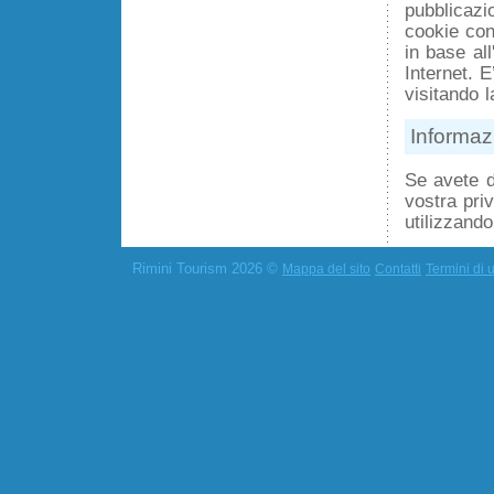
pubblicazi
cookie con
in base all
Internet. 
visitando 
Informazi
Se avete d
vostra pri
utilizzando
Rimini Tourism 2026 ©
Mappa del sito
Contatti
Termini di u