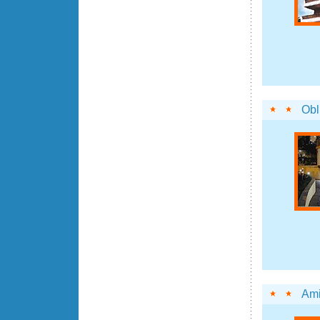
Obl
Am