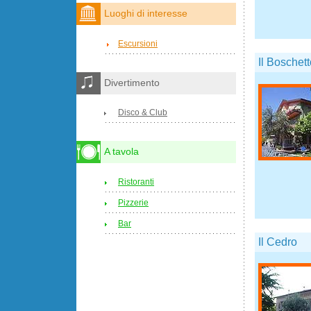
Luoghi di interesse
Escursioni
Il Boschet
Divertimento
Disco & Club
A tavola
Ristoranti
Pizzerie
Bar
Il Cedro