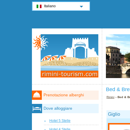
Italiano
Bed & Brea
Prenotazione alberghi
Rimini
› Bed & Br
Dove alloggiare
Giglio
Hotel 5 Stelle
Hotel 4 Stelle