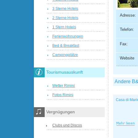
3 Sterne Hotels
Adresse:
2 Sterne Hotels
1 Stern Hotels
Telefon:
Ferienwohnungen
Fax:
Bed & Breakfast
Campingplätze
Website
Tourismusauskunft
Andere B
Wetter Rimini
Fotos Rimini
Casa di Mari
Vergnügungen
Clubs und Discos