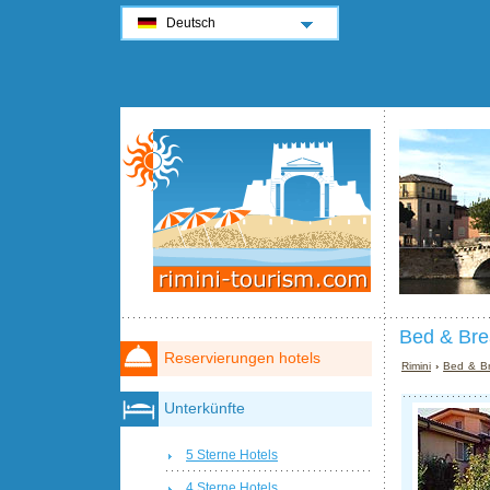
Deutsch
Bed & Bre
Reservierungen hotels
Rimini
›
Bed & Br
Unterkünfte
5 Sterne Hotels
4 Sterne Hotels