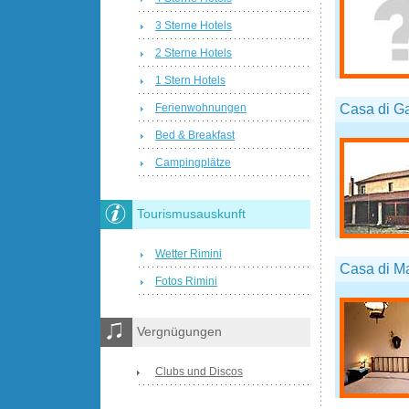
3 Sterne Hotels
2 Sterne Hotels
1 Stern Hotels
Casa di G
Ferienwohnungen
Bed & Breakfast
Campingplätze
Tourismusauskunft
Wetter Rimini
Casa di Ma
Fotos Rimini
Vergnügungen
Clubs und Discos