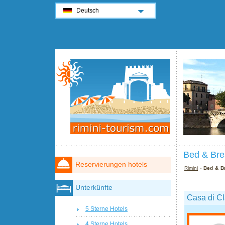
Deutsch
Bed & Brea
Reservierungen hotels
Rimini
› Bed & Br
Unterkünfte
Casa di C
5 Sterne Hotels
4 Sterne Hotels