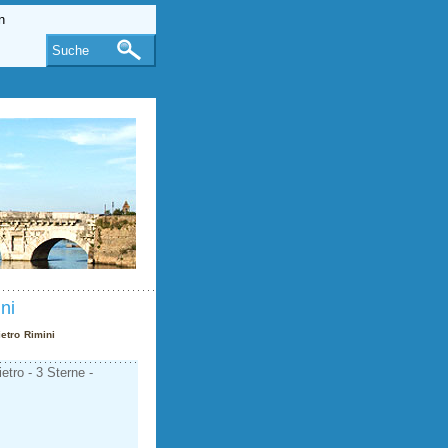
Suche
ni
etro Rimini
tro - 3 Sterne -