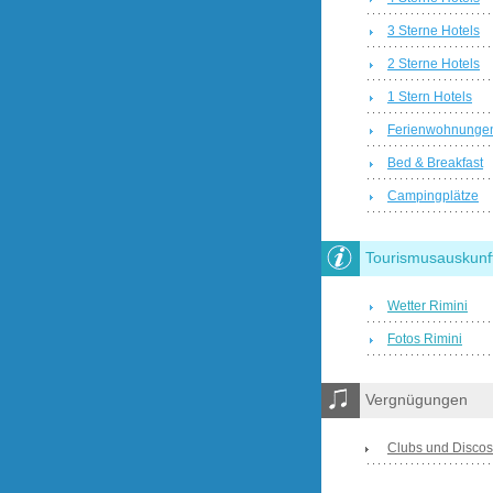
3 Sterne Hotels
2 Sterne Hotels
1 Stern Hotels
Ferienwohnunge
Bed & Breakfast
Campingplätze
Tourismusauskunf
Wetter Rimini
Fotos Rimini
Vergnügungen
Clubs und Discos