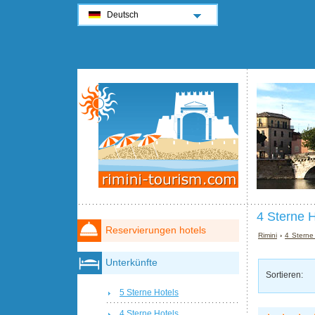
Deutsch
4 Sterne H
Reservierungen hotels
Rimini
›
4 Sterne 
Unterkünfte
Sortieren:
5 Sterne Hotels
4 Sterne Hotels