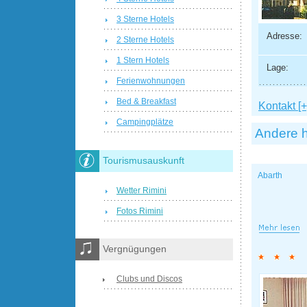
3 Sterne Hotels
Adresse:
2 Sterne Hotels
1 Stern Hotels
Lage:
Ferienwohnungen
Bed & Breakfast
Kontakt [+
Campingplätze
Andere h
Tourismusauskunft
Abarth
Wetter Rimini
Fotos Rimini
Vergnügungen
Clubs und Discos