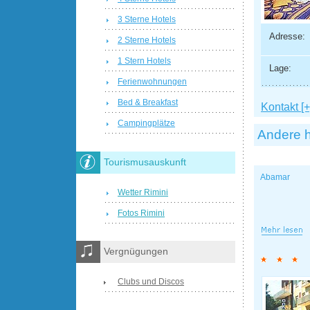
3 Sterne Hotels
Adresse:
2 Sterne Hotels
1 Stern Hotels
Lage:
Ferienwohnungen
Bed & Breakfast
Kontakt [+
Campingplätze
Andere h
Tourismusauskunft
Abamar
Wetter Rimini
Fotos Rimini
Vergnügungen
Clubs und Discos