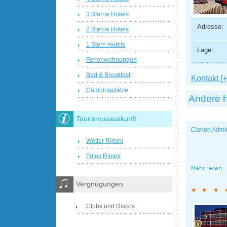
3 Sterne Hotels
Adresse:
2 Sterne Hotels
1 Stern Hotels
Lage:
Ferienwohnungen
Bed & Breakfast
Kontakt [+
Campingplätze
Andere h
Tourismusauskunft
Clarion Admi
Wetter Rimini
Fotos Rimini
Vergnügungen
Clubs und Discos