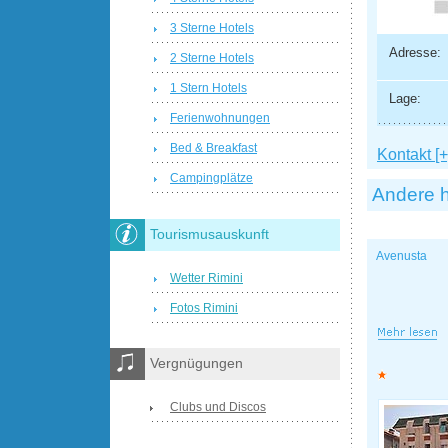
3 Sterne Hotels
Adresse:
2 Sterne Hotels
1 Stern Hotels
Lage:
Ferienwohnungen
Bed & Breakfast
Kontakt [+
Campingplätze
Andere h
Tourismusauskunft
Avenusta
Wetter Rimini
Fotos Rimini
Vergnügungen
Clubs und Discos