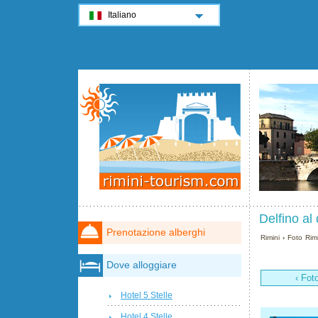
Italiano
Delfino al 
Prenotazione alberghi
Rimini
›
Foto Rimi
Dove alloggiare
‹ Fot
Hotel 5 Stelle
Hotel 4 Stelle