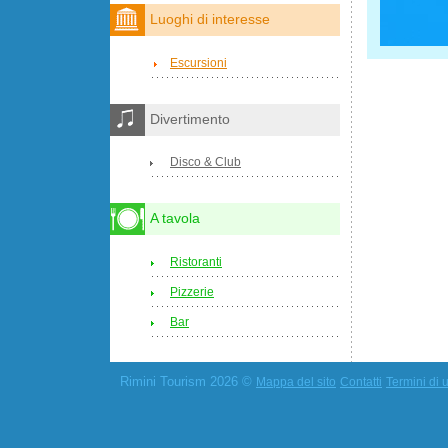
Luoghi di interesse
Escursioni
Divertimento
Disco & Club
A tavola
Ristoranti
Pizzerie
Bar
Rimini Tourism 2026 ©
Mappa del sito
Contatti
Termini di u