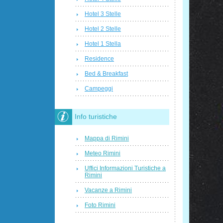
Hotel 3 Stelle
Hotel 2 Stelle
Hotel 1 Stella
Residence
Bed & Breakfast
Campeggi
Info turistiche
Mappa di Rimini
Meteo Rimini
Uffici Informazioni Turistiche a
Rimini
Vacanze a Rimini
Foto Rimini