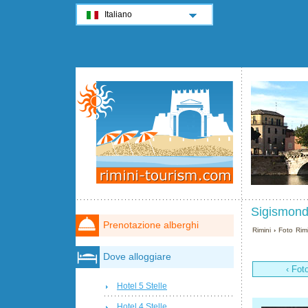
Italiano
Sigismondo
Prenotazione alberghi
Rimini
›
Foto Rimi
Dove alloggiare
‹ Fot
Hotel 5 Stelle
Hotel 4 Stelle