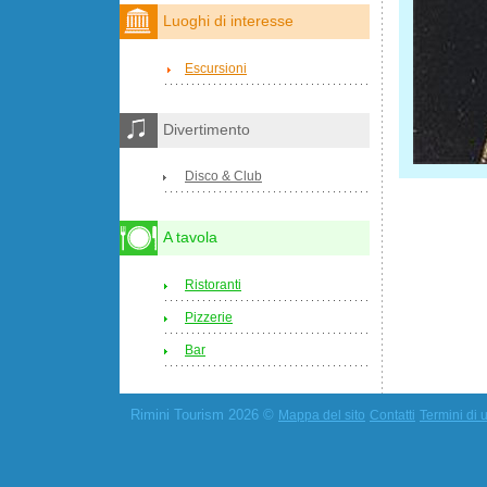
Luoghi di interesse
Escursioni
Divertimento
Disco & Club
A tavola
Ristoranti
Pizzerie
Bar
Rimini Tourism 2026 ©
Mappa del sito
Contatti
Termini di u