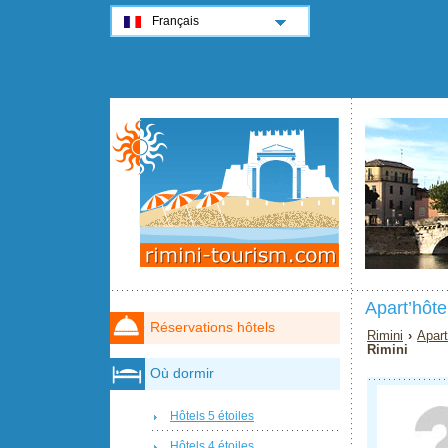
Français
Apart’hôte
Réservations hôtels
Rimini
›
Apart
Rimini
Où dormir
Hôtels 5 étoiles
Hôtels 4 étoiles