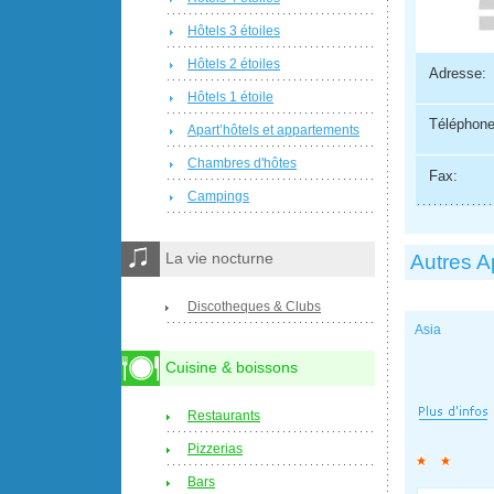
Hôtels 3 étoiles
Hôtels 2 étoiles
Adresse:
Hôtels 1 étoile
Téléphone
Apart’hôtels et appartements
Chambres d'hôtes
Fax:
Campings
Autres A
La vie nocturne
Discotheques & Clubs
Asia
Cuisine & boissons
Restaurants
Pizzerias
Bars