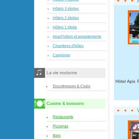
Hôtels 3 étoiles
Hôtels 2 étoiles
Hôtels 1 étoile
Apart’hôtels et appartements
Chambres d'hôtes
Campings
La vie nocturne
Hôtel Apis R
Discotheques & Clubs
Cuisine & boissons
Restaurants
Pizzerias
Bars