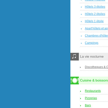
Hôtels 3 étoiles
Hôtels 2 étoiles
Hôtels 1 étoile
Apart’hôtels et a
Chambres d'hôte
Campings
La vie nocturne
Discotheques & 
Cuisine & boisson
Restaurants
Pizzerias
Bars