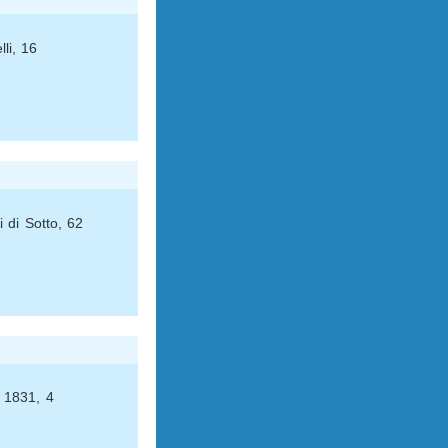
li, 16
i di Sotto, 62
 1831, 4