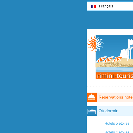
Français
Réservations hôte
Où dormir
Hôtels 5 étoiles
Hôtels 4 étoiles