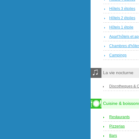
Hôtels 3 étoiles
Hôtels 2 étoiles
Hôtels 1 étoile
Apart’hôtels et a
Chambres d'hôte
Campings
La vie nocturne
Discotheques & 
Cuisine & boisson
Restaurants
Pizzerias
Bars