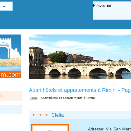
Apart’hôtels et appartements à Rimini - Pag
ls
Rimini
› Apart’hôtels et appartements à Rimini
Clelia
Adresse: Via San Mart