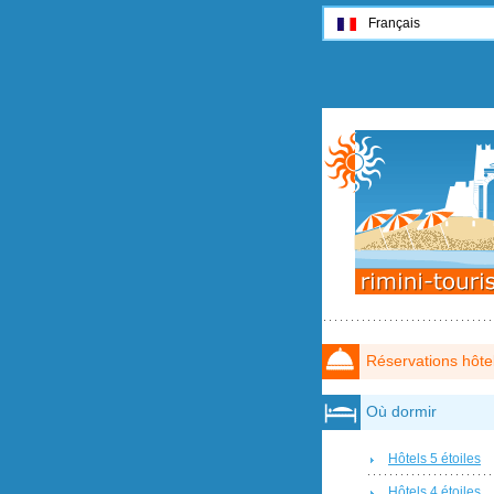
Français
Réservations hôte
Où dormir
Hôtels 5 étoiles
Hôtels 4 étoiles