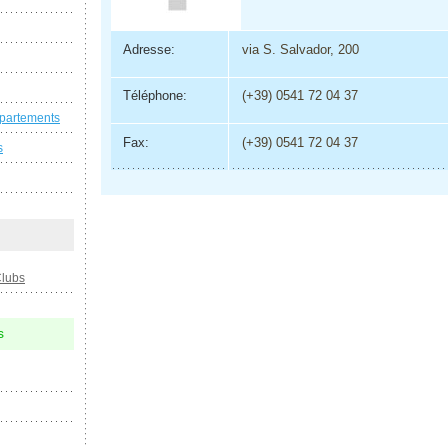
Adresse:
via S. Salvador, 200
Téléphone:
(+39) 0541 72 04 37
ppartements
Fax:
(+39) 0541 72 04 37
s
Clubs
s