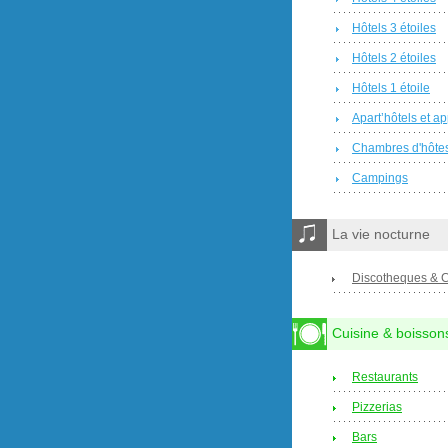
Hôtels 3 étoiles
Hôtels 2 étoiles
Hôtels 1 étoile
Apart’hôtels et a
Chambres d'hôte
Campings
La vie nocturne
Discotheques & 
Cuisine & boisson
Restaurants
Pizzerias
Bars