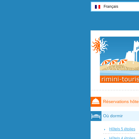
Français
Réservations hôte
Où dormir
Hôtels 5 étoiles
Hôtels 4 étoiles