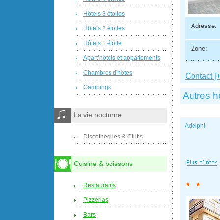
Hôtels 3 étoiles
Adresse:
Hôtels 2 étoiles
Hôtels 1 étoile
Zone:
Apart’hôtels et appartements
Chambres d'hôtes
Contact [+
Campings
Autres h
La vie nocturne
Adelphi
Discotheques & Clubs
Cuisine & boissons
Restaurants
Pizzerias
Bars