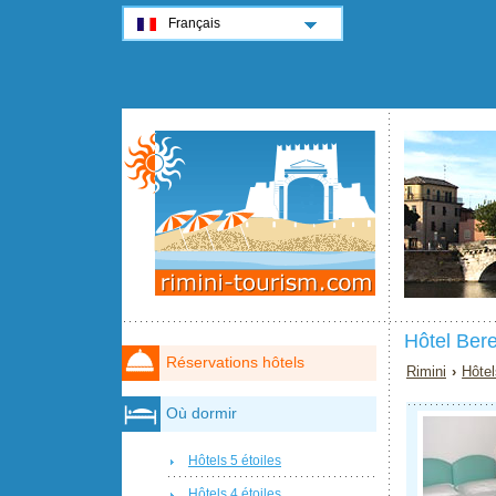
Français
Hôtel Bere
Réservations hôtels
Rimini
›
Hôtel
Où dormir
Hôtels 5 étoiles
Hôtels 4 étoiles