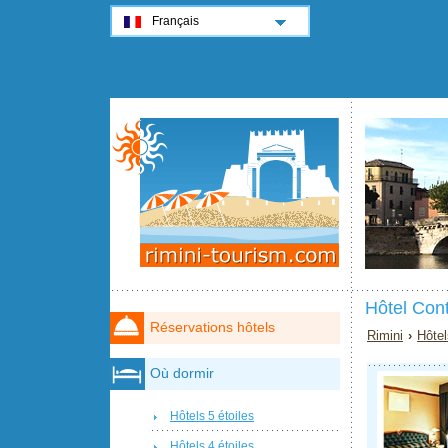
Français
Hôtel Cont
Réservations hôtels
Rimini
›
Hôtel
Où dormir
Hôtels 5 étoiles
Hôtels 4 étoiles