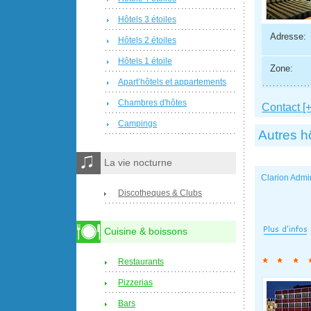
Hôtels 3 étoiles
Adresse:
Hôtels 2 étoiles
Hôtels 1 étoile
Zone:
Apart’hôtels et appartements
Chambres d'hôtes
Contact [+
Campings
Autres h
La vie nocturne
Clarion Admi
Discotheques & Clubs
Cuisine & boissons
Restaurants
Pizzerias
Bars