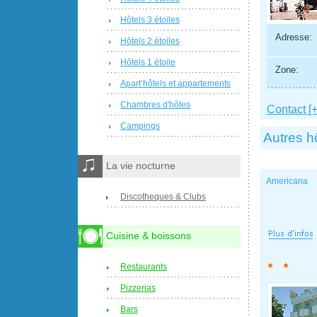
Hôtels 3 étoiles
Adresse:
Hôtels 2 étoiles
Hôtels 1 étoile
Zone:
Apart’hôtels et appartements
Chambres d'hôtes
Contact [+
Campings
Autres h
La vie nocturne
Americana
Discotheques & Clubs
Cuisine & boissons
Restaurants
Pizzerias
Bars