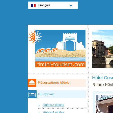
Français
Hôtel Cos
Réservations hôtels
Rimini
›
Hôtel
Où dormir
Hôtels 5 étoiles
Hôtels 4 étoiles