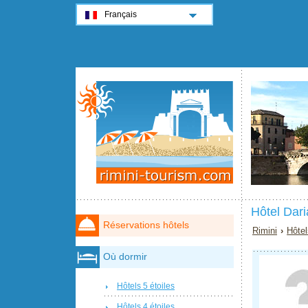
Français
Hôtel Dari
Réservations hôtels
Rimini
›
Hôtel
Où dormir
Hôtels 5 étoiles
Hôtels 4 étoiles