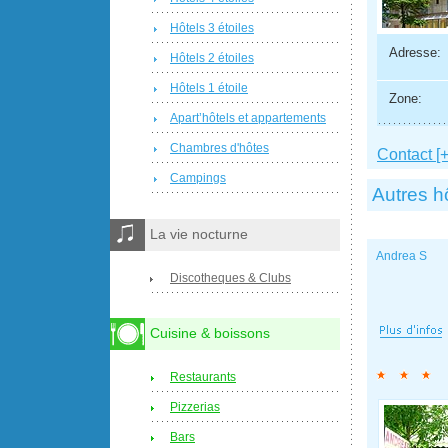
Hôtels 3 étoiles
Adresse:
Hôtels 2 étoiles
Hôtels 1 étoile
Zone:
Apart’hôtels et appartements
Chambres d'hôtes
Contact [+
Campings
Autres h
La vie nocturne
Andrea S
Discotheques & Clubs
Cuisine & boissons
Restaurants
Pizzerias
Bars