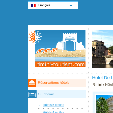
Français
Hôtel De L
Réservations hôtels
Rimini
›
Hôtel
Où dormir
Hôtels 5 étoiles
Hôtels 4 étoiles