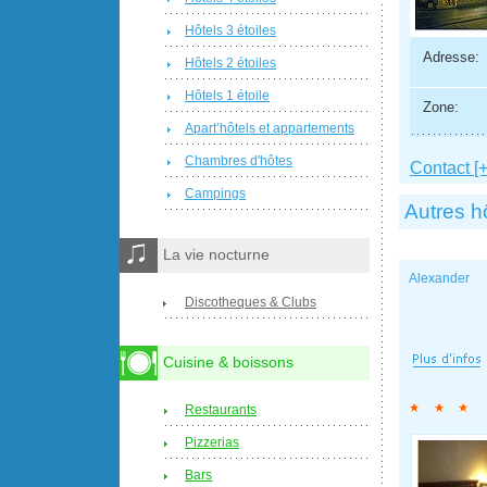
Hôtels 3 étoiles
Adresse:
Hôtels 2 étoiles
Hôtels 1 étoile
Zone:
Apart’hôtels et appartements
Chambres d'hôtes
Contact [+
Campings
Autres h
La vie nocturne
Alexander
Discotheques & Clubs
Cuisine & boissons
Restaurants
Pizzerias
Bars