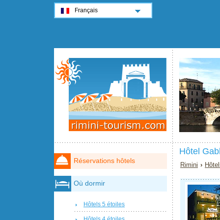
Français
Hôtel Gab
Réservations hôtels
Rimini
›
Hôtel
Où dormir
Hôtels 5 étoiles
Hôtels 4 étoiles