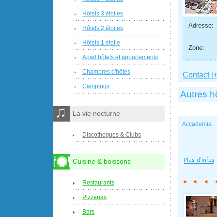
Hôtels 3 étoiles
Adresse:
Hôtels 2 étoiles
Hôtels 1 étoile
Zone:
Apart’hôtels et appartements
Chambres d'hôtes
Contact [+
Campings
Autres h
La vie nocturne
Accademia
Discotheques & Clubs
Cuisine & boissons
Restaurants
Pizzerias
Bars