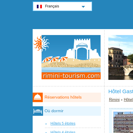
Français
Hôtel Gas
Réservations hôtels
Rimini
›
Hôtel
Où dormir
Hôtels 5 étoiles
Hôtels 4 étoiles