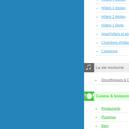
Hôtels 3 étoiles
Hôtels 2 étoiles
Hôtels 1 étoile
Apart’hôtels et a
Chambres d'hôte
Campings
La vie nocturne
Discotheques & 
Cuisine & boisson
Restaurants
Pizzerias
Bars