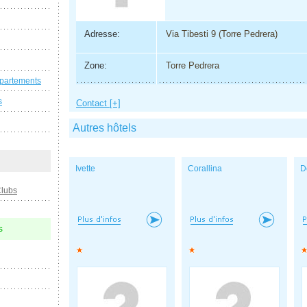
Adresse:
Via Tibesti 9 (Torre Pedrera)
Zone:
Torre Pedrera
ppartements
s
Contact [+]
Autres hôtels
Ivette
Corallina
D
Clubs
s