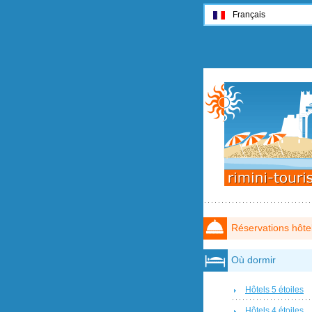
Français
Réservations hôte
Où dormir
Hôtels 5 étoiles
Hôtels 4 étoiles