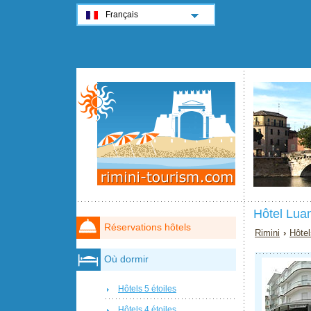
Français
Hôtel Lua
Réservations hôtels
Rimini
›
Hôtel
Où dormir
Hôtels 5 étoiles
Hôtels 4 étoiles