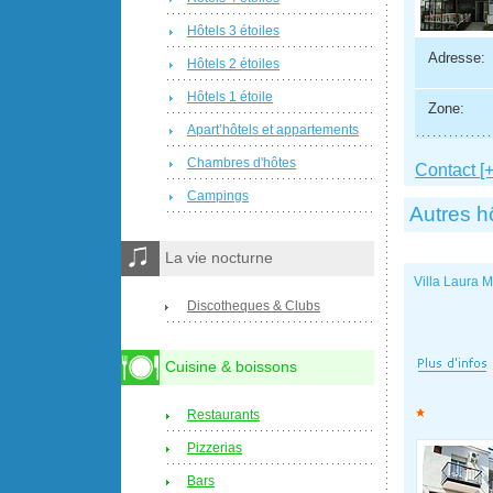
Hôtels 3 étoiles
Adresse:
Hôtels 2 étoiles
Hôtels 1 étoile
Zone:
Apart’hôtels et appartements
Chambres d'hôtes
Contact [+
Campings
Autres h
La vie nocturne
Villa Laura 
Discotheques & Clubs
Cuisine & boissons
Restaurants
Pizzerias
Bars