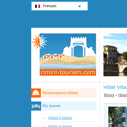
Français
Hôtel Vill
Réservations hôtels
Rimini
›
Hôtel
Où dormir
Hôtels 5 étoiles
Hôtels 4 étoiles