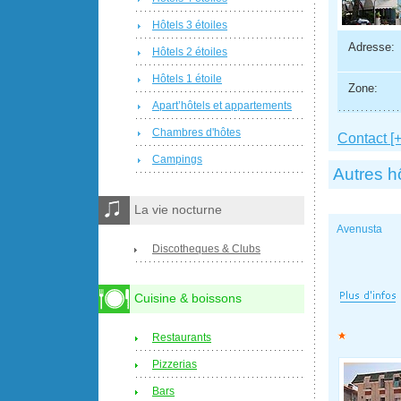
Hôtels 3 étoiles
Adresse:
Hôtels 2 étoiles
Hôtels 1 étoile
Zone:
Apart’hôtels et appartements
Chambres d'hôtes
Contact [+
Campings
Autres h
La vie nocturne
Avenusta
Discotheques & Clubs
Cuisine & boissons
Restaurants
Pizzerias
Bars