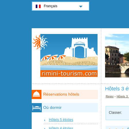
Français
Hôtels 3 é
Réservations hôtels
Rimini
›
Hôtels 3 
Où dormir
Classer:
Hôtels 5 étoiles
Hôtels 4 étoiles