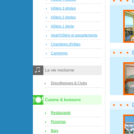
Hôtels 3 étoiles
Hôtels 2 étoiles
Hôtels 1 étoile
Apart’hôtels et appartements
Chambres d'hôtes
Campings
La vie nocturne
Discotheques & Clubs
Cuisine & boissons
Restaurants
Pizzerias
Bars