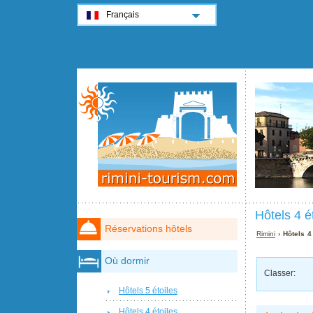
Français
Hôtels 4 é
Réservations hôtels
Rimini
› Hôtels 4
Où dormir
Classer:
Hôtels 5 étoiles
Hôtels 4 étoiles